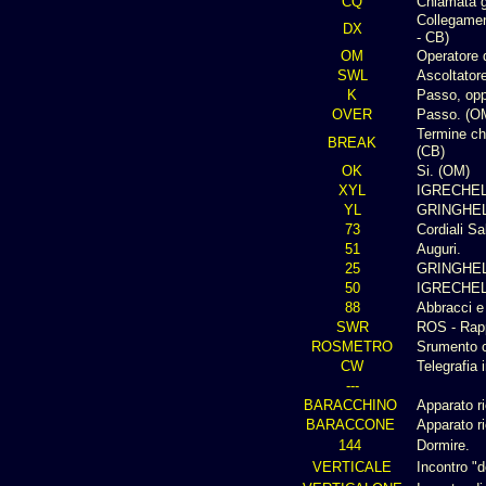
CQ
Chiamata g
Collegamen
DX
- CB)
OM
Operatore 
SWL
Ascoltator
K
Passo, opp
OVER
Passo. (O
Termine che
BREAK
(CB)
OK
Si. (OM)
XYL
IGRECHELL
YL
GRINGHELL
73
Cordiali Sal
51
Auguri.
25
GRINGHELL
50
IGRECHELL
88
Abbracci e
SWR
ROS - Rapp
ROSMETRO
Srumento c
CW
Telegrafia
---
BARACCHINO
Apparato ri
BARACCONE
Apparato r
144
Dormire.
VERTICALE
Incontro "d