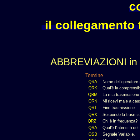
c
il collegamento 
ABBREVIAZIONI in
Termine
QRA
Nome dell'operatore
QRK
Qual'è la comprensib
QRM
La mia trasmissione è
QRN
Mi ricevi male a cau
QRT
Fine trasmissione.
QRX
Sospendo la trasmi
QRZ
Chi è in frequenza?
QSA
Qual'è l'intensità d
QSB
Segnale Variabile.