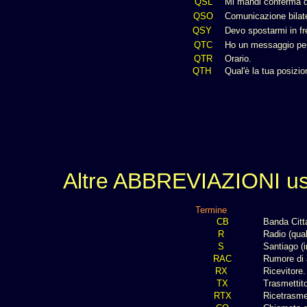
QSL
Mi mandi conferma d
QSO
Comunicazione bilater
QSY
Devo spostarmi in fr
QTC
Ho un messaggio per
QTR
Orario.
QTH
Qual'è la tua posizio
Altre ABBREVIAZIONI us
Termine
CB
Banda Citt
R
Radio (qua
S
Santiago (i
RAC
Rumore di 
RX
Ricevitore
TX
Trasmettit
RTX
Ricetrasme