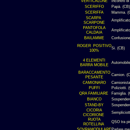
VERTICALONE
Incontro di
SCERIFFO
Papà. (CB)
SCERIFFA
Mamma. (
SCARPA
Amplificato
SCARPONE
PANTOFOLA
Amplificato
CALDAIA
BAILAMME
Confusione
ROGER POSITIVO
Si. (CB)
100%
4 ELEMENTI
Automobile
BARRA MOBILE
BARACCAMENTO
Camion. (
PESANTE
CAMIONARO
Camionista
PUFFI
Poliziotti. 
QRA FAMILIARE
Famiglia. 
BIANCO
Sospendere
STAND-BY
Sospender
CICORIA
Sempliciot
CICORIONE
RUOTA
QSO tra pi
ROTELLINA
SOVRAMODULARE
Parlare me